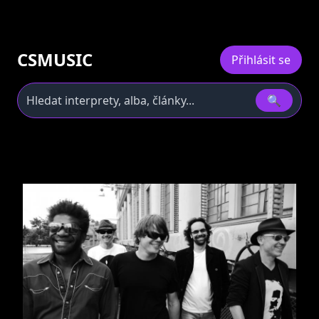
CSMUSIC
Přihlásit se
🔍