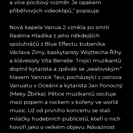
a více pocitový rozměr. Je opakem
příběhových videoklipů,“ popisuje.
Nová kapela Vanua 2 vznikla po smrti
Radima Hladíka z jeho někdejších
spoluhráčů z Blue Effectu: bubeníka
Václava Zimy, baskytaristy Wojttecha Říhy
a klávesisty Víta Beneše. Trojici muzikantů
doplnil kytarista a zpěvák se „sealovským“
hlasem Yannick Tevi, pocházející z ostrova
Vanuatu v Oceánii a kytarista Jan Ponocný
(Meky Žbirka). Pětice muzikantů osciluje
mezi popem a rockem s kořeny ve world
music. Už od prvního koncertu se stali
miláčky hudebních publicistů, kteří o nich
hovoří jako o velkém objevu. Návaznost