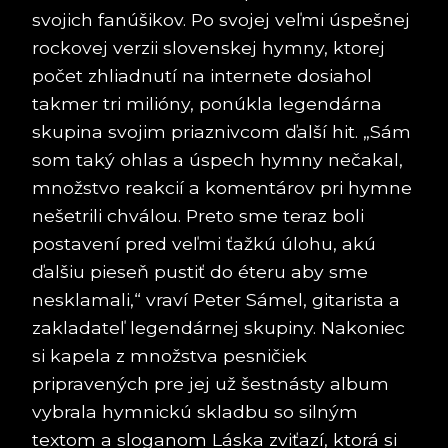
svojich fanúšikov. Po svojej veľmi úspešnej
rockovej verzii slovenskej hymny, ktorej
počet zhliadnutí na internete dosiahol
takmer tri milióny, ponúkla legendárna
skupina svojim priaznivcom ďalší hit. „Sám
som taký ohlas a úspech hymny nečakal,
množstvo reakcií a komentárov pri hymne
nešetrili chválou. Preto sme teraz boli
postavení pred veľmi ťažkú úlohu, akú
ďalšiu pieseň pustiť do éteru aby sme
nesklamali,“ vraví Peter Sámel, gitarista a
zakladateľ legendárnej skupiny. Nakoniec
si kapela z množstva pesničiek
pripravených pre jej už šestnásty album
vybrala hymnickú skladbu so silným
textom a sloganom Láska zviťazí, ktorá si