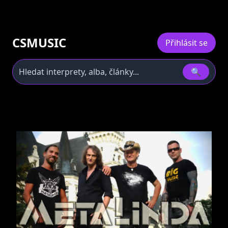
CSMUSIC
Přihlásit se
🔍