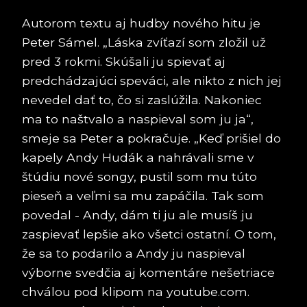
Autorom textu aj hudby nového hitu je
Peter Sámel. „Láska zvíťazí som zložil už
pred 3 rokmi. Skúšali ju spievať aj
predchádzajúci speváci, ale nikto z nich jej
nevedel dať to, čo si zaslúžila. Nakoniec
ma to naštvalo a naspieval som ju ja“,
smeje sa Peter a pokračuje. „Keď prišiel do
kapely Andy Hudák a nahrávali sme v
štúdiu nové songy, pustil som mu túto
pieseň a veľmi sa mu zapáčila. Tak som
povedal - Andy, dám ti ju ale musíš ju
zaspievať lepšie ako všetci ostatní. O tom,
že sa to podarilo a Andy ju naspieval
výborne svedčia aj komentáre nešetriace
chválou pod klipom na youtube.com.