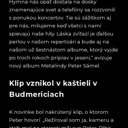
Hymna nás opäť dostala na dosky
znamenajúce svet a telefóny sa rozzvonili
s ponukou koncertov. Tie sú zážitkom aj
pre nás, milujeme keď všetci s nami
spievajú naše hity. Láska zvíťazí je ďalšou
perlou v našom repertoári a bude aj na
našom už šestnástom albume, ktorý vyjde
po troch rokoch príprav v jeseni,“ avizuje
nový album Metalindy Peter Sámel.
Klip vznikol v kaštieli v
Budmericiach
K novinke bol nakrútený klip, o ktorom
Peter hovorí. „Režíroval som ja, kameru a
strih mal na starosti môj syn Peter. Dlho