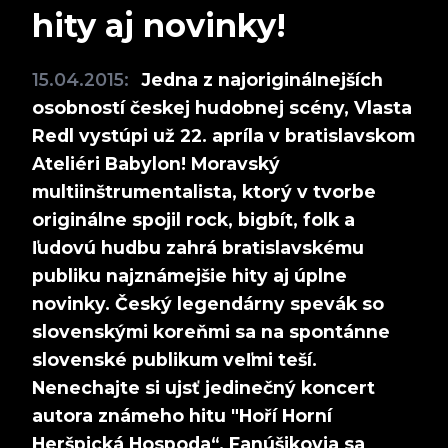
hity aj novinky!
15.04.2015:
Jedna z najoriginálnejších
osobností českej hudobnej scény, Vlasta
Redl vystúpi už 22. apríla v bratislavskom
Ateliéri Babylon! Moravský
multiinštrumentalista, ktorý v tvorbe
originálne spojil rock, bigbít, folk a
ľudovú hudbu zahrá bratislavskému
publiku najznámejšie hity aj úplne
novinky. Český legendárny spevák so
slovenskými koreňmi sa na spontánne
slovenské publikum veľmi teší.
Nenechajte si ujsť jedinečný koncert
autora známeho hitu "Hoří Horní
Heršpická Hospoda“. Fanúšikovia sa