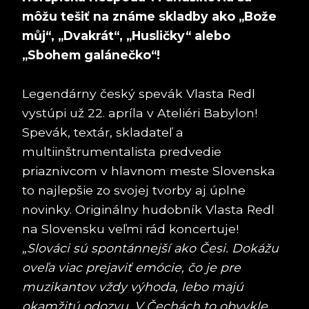
môžu tešiť na známe skladby ako „Bože
můj“, „Dvakrát“, „Husličky“ alebo
„Sbohem galánečko“!
Legendárny český spevák Vlasta Redl
vystúpi už 22. apríla v Ateliéri Babylon!
Spevák, textár, skladateľ a
multiinštrumentalista predvedie
priaznivcom v hlavnom meste Slovenska
to najlepšie zo svojej tvorby aj úplne
novinky. Originálny hudobník Vlasta Redl
na Slovensku veľmi rád koncertuje!
„Slováci sú spontánnejší ako Česi. Dokážu
oveľa viac prejaviť emócie, čo je pre
muzikantov vždy výhoda, lebo majú
okamžitú odozvu. V Čechách to obvykle