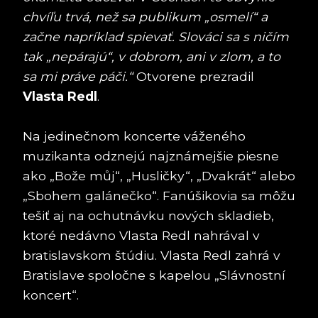
chvíľu trvá, než sa publikum „osmelí“ a
začne napríklad spievať. Slováci sa s ničím
tak „nepárajú“, v dobrom, ani v zlom, a to
sa mi práve páči.“
Otvorene prezradil
Vlasta Redl
.
Na jedinečnom koncerte váženého
muzikanta odznejú najznámejšie piesne
ako „Bože můj“, „Husličky“, „Dvakrát“ alebo
„Sbohem galánečko“. Fanúšikovia sa môžu
tešiť aj na ochutnávku nových skladieb,
ktoré nedávno Vlasta Redl nahrával v
bratislavskom štúdiu. Vlasta Redl zahrá v
Bratislave spoločne s kapelou „Slávnostní
koncert“.