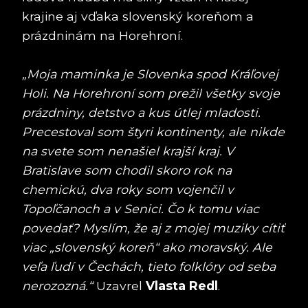
krajine aj vďaka slovenský koreňom a
prázdninám na Horehroní.
„Moja maminka je Slovenka spod Kráľovej
Holi. Na Horehroní som prežil všetky svoje
prázdniny, detstvo a kus útlej mladosti.
Precestoval som štyri kontinenty, ale nikde
na svete som nenašiel krajší kraj. V
Bratislave som chodil skoro rok na
chemickú, dva roky som vojenčil v
Topoľčanoch a v Senici. Čo k tomu viac
povedať? Myslím, že aj z mojej muziky cítiť
viac „slovenský koreň“ ako moravský. Ale
veľa ľudí v Čechách, tieto folklóry od seba
nerozozná.“
Uzavrel
Vlasta Redl
.