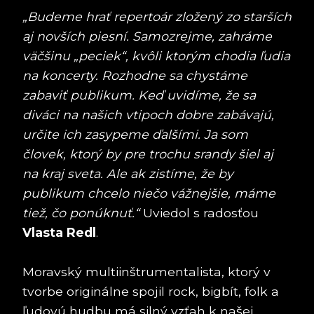
„Budeme hrať repertoár zložený zo starších
aj novších piesní. Samozrejme, zahráme
väčšinu „peciek“, kvôli ktorým chodia ľudia
na koncerty. Rozhodne sa chystáme
zabaviť publikum. Keď uvidíme, že sa
diváci na našich vtipoch dobre zabávajú,
určite ich zasypeme ďalšími. Ja som
človek, ktorý by pre trochu srandy šiel aj
na kraj sveta. Ale ak zistíme, že by
publikum chcelo niečo vážnejšie, máme
tiež, čo ponúknuť.“
Uviedol s radosťou
Vlasta Redl
.
Moravský multiinštrumentalista, ktorý v
tvorbe originálne spojil rock, bigbít, folk a
ľudovú hudbu má silný vzťah k našej