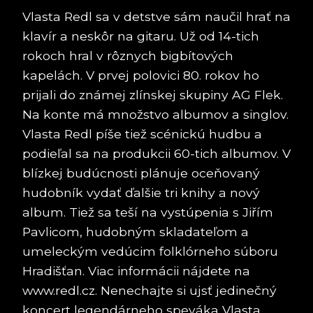
Vlasta Redl sa v detstve sám naučil hrať na
klavír a neskôr na gitaru. Už od 14-tich
rokoch hral v rôznych bigbítových
kapelách. V prvej polovici 80. rokov ho
prijali do známej zlínskej skupiny AG Flek.
Na konte má množstvo albumov a singlov.
Vlasta Redl píše tiež scénickú hudbu a
podieľal sa na produkcii 60-tich albumov. V
blízkej budúcnosti plánuje oceňovaný
hudobník vydať ďalšie tri knihy a nový
album. Tiež sa teší na vystúpenia s Jiřím
Pavlicom, hudobným skladateľom a
umeleckým vedúcim folklórneho súboru
Hradišťan. Viac informácii nájdete na
www.redl.cz
. Nenechajte si ujsť jedinečný
koncert legendárneho speváka Vlasta