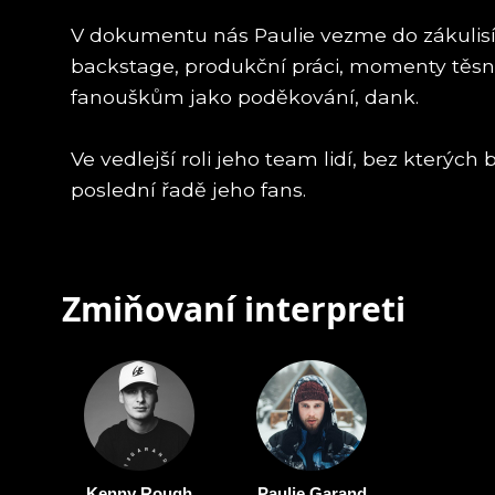
V dokumentu nás Paulie vezme do zákulisí
backstage, produkční práci, momenty těsně 
fanouškům jako poděkování, dank.
Ve vedlejší roli jeho team lidí, bez kterýc
poslední řadě jeho fans.
Zmiňovaní interpreti
Kenny Rough
Paulie Garand