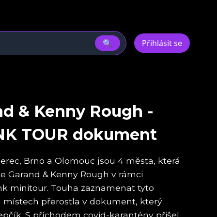
🔍
Přihlásit se
nd & Kenny Rough -
NK TOUR dokument
berec, Brno a Olomouc jsou 4 města, která
ulie Garand & Kenny Rough v rámci
nk minitour. Touha zaznamenat tyto
h místech přerostla v dokument, který
epčík. S příchodem covid-karantény přišel