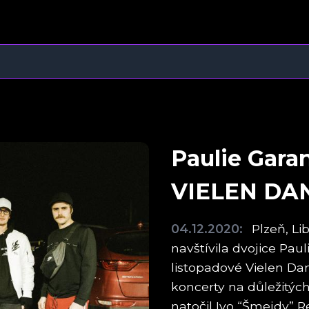
Paulie Gara
VIELEN DA
04.12.2020:
Plzeň, Li
navštívila dvojice Pa
listopadové Vielen Da
koncerty na důležitýc
natočil Ivo “Šmejdy” R