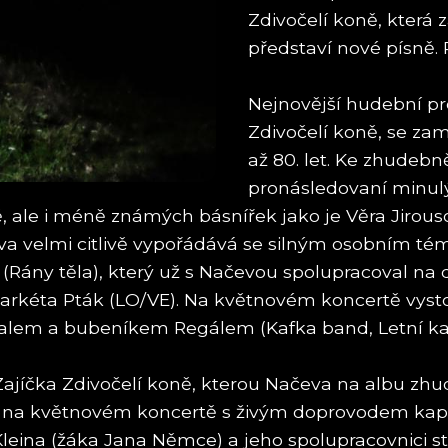
Zdivočelí koně, která 
představí nové písně. 
Nejnovější hudební pr
Zdivočelí koně, se za
až 80. let. Ke zhudebn
pronásledovaní minulý
bě, ale i méně známých básnířek jako je Věra Ji
va velmi citlivě vypořádává se silným osobním t
 (Rány těla), který už s Načevou spolupracoval na
arkéta Pták (LO/VE). Na květnovém koncertě vysto
valem a bubeníkem Regálem (Kafka band, Letní ka
íčka Zdivočelí koně, kterou Načeva na albu zhude
a květnovém koncertě s živým doprovodem kapely. 
 Kleina (žáka Jana Němce) a jeho spolupracovnici 