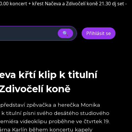
00 koncert + křest Načeva a Zdivočelí koně 21.30 dj set -
🔍
Přihlásit se
a křtí klip k titulní
 Zdivočelí koně
představí zpěvačka a herečka Monika
k titulní písni svého desátého studiového
remiéra videoklipu proběhne ve čtvrtek 19.
árna Karlín během koncertu kapely