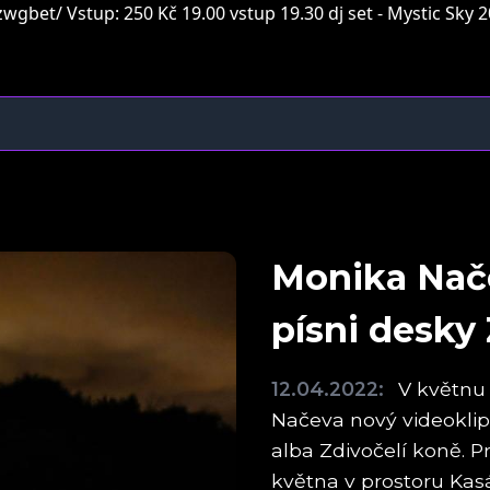
bet/ Vstup: 250 Kč 19.00 vstup 19.30 dj set - Mystic Sky 20.
Monika Načev
písni desky
12.04.2022:
V květnu 
Načeva nový videoklip 
alba Zdivočelí koně. P
května v prostoru Kas