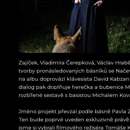
Zajíček, Vladimíra Čerepková, Václav Hra
tvorby pronásledovaných básníků se Nače
na albu doprovází klávesista David Kabzan
dialog pak doplňuje herečka a bubenice M
rozšířené sestavě s basistou Michalem Ko
Jméno projekt převzal podle básně Pavla Zaj
Ten bude poprvé uveden exkluzivně právě n
jsme si vybrali filmového režiséra Tomáše