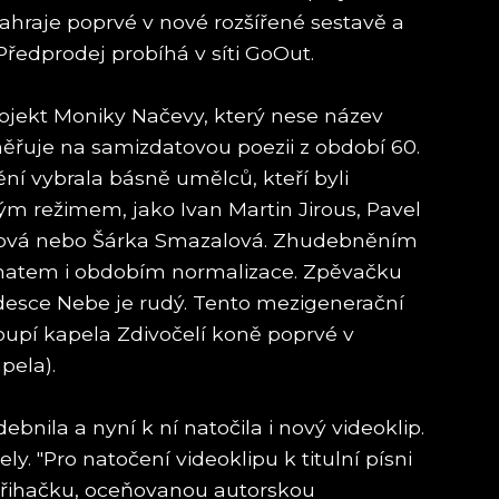
zahraje poprvé v nové rozšířené sestavě a
Předprodej probíhá v síti GoOut.
ojekt Moniky Načevy, který nese název
měřuje na samizdatovou poezii z období 60.
ění vybrala básně umělců, kteří byli
m režimem, jako Ivan Martin Jirous, Pavel
rousová nebo Šárka Smazalová. Zhudebněním
ématem i obdobím normalizace. Zpěvačku
 desce Nebe je rudý. Tento mezigenerační
upí kapela Zdivočelí koně poprvé v
pela).
bnila a nyní k ní natočila i nový videoklip.
"Pro natočení videoklipu k titulní písni
střihačku, oceňovanou autorskou