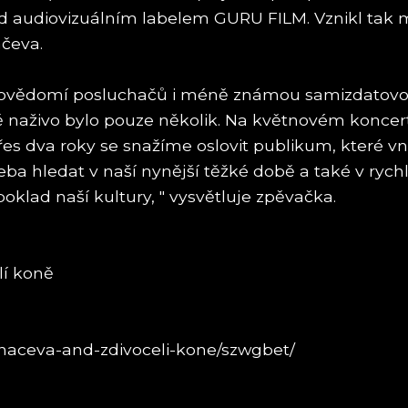
od audiovizuálním labelem GURU FILM. Vznikl tak 
čeva.
ovědomí posluchačů i méně známou samizdatovou
ísně naživo bylo pouze několik. Na květnovém koncer
es dva roky se snažíme oslovit publikum, které vní
třeba hledat v naší nynější těžké době a také v ry
klad naší kultury, " vysvětluje zpěvačka.
lí koně
-naceva-and-zdivoceli-kone/szwgbet/