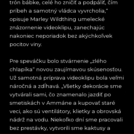
trón bábke, celé ho zničiť a podpáliť, čím
príbeh a samotný vládca vyvrcholia,“
opisuje Marley Wildthing umelecké
znázornenie videoklipu, zanechajúc
nakoniec neporiadok bez akýchkoľvek
pocitov viny.
Pre speváčku bolo stvárnenie „zlého
chlapíka“ novou zaujímavou skúsenosťou.
Už samotná príprava videoklipu bola veľmi
náročná a zdĺhavá. „Všetky dekorácie sme
vytvárali sami, čo znamenalo jazdiť po
smetiskách v Ammáne a kupovať staré
veci, ako sú ventilátory, klietky a obrovská
nádrž na vodu. Niekoľko dní sme pracovali
bez prestávky, vytvorili sme kaktusy a