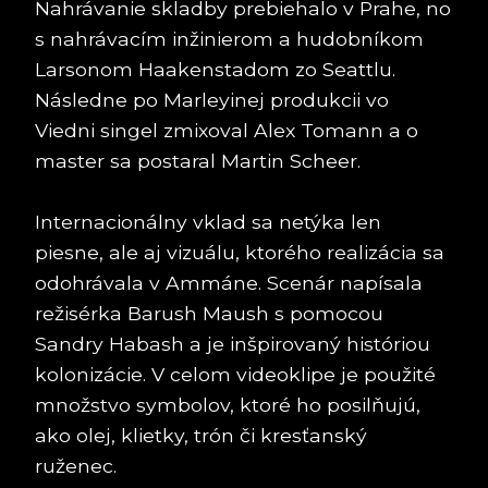
Nahrávanie skladby prebiehalo v Prahe, no
s nahrávacím inžinierom a hudobníkom
Larsonom Haakenstadom zo Seattlu.
Následne po Marleyinej produkcii vo
Viedni singel zmixoval Alex Tomann a o
master sa postaral Martin Scheer.
Internacionálny vklad sa netýka len
piesne, ale aj vizuálu, ktorého realizácia sa
odohrávala v Ammáne. Scenár napísala
režisérka Barush Maush s pomocou
Sandry Habash a je inšpirovaný históriou
kolonizácie. V celom videoklipe je použité
množstvo symbolov, ktoré ho posilňujú,
ako olej, klietky, trón či kresťanský
ruženec.