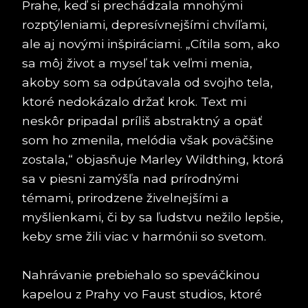
Prahe, keď si prechádzala mnohými
rozptýleniami, depresívnejšími chvíľami,
ale aj novými inšpiráciami. „Cítila som, ako
sa môj život a myseľ tak veľmi menia,
akoby som sa odpútavala od svojho tela,
ktoré nedokázalo držať krok. Text mi
neskôr pripadal príliš abstraktný a opäť
som ho zmenila, melódia však poväčšine
zostala,“ objasňuje Marley Wildthing, ktorá
sa v piesni zamýšľa nad prírodnými
témami, prirodzene živelnejšími a
myšlienkami, či by sa ľudstvu nežilo lepšie,
keby sme žili viac v harmónii so svetom.
Nahrávanie prebiehalo so speváčkinou
kapelou z Prahy vo Faust studios, ktoré