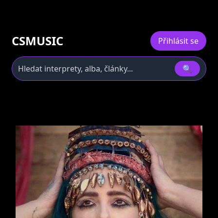
CSMUSIC
Přihlásit se
🔍