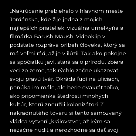
„Nakrúcanie prebiehalo v hlavnom meste
Jordánska, kde žije jedna z mojich
najlepších priateliek, vizuálna umelkyňa a
filmárka Barush Maush. Videoklip v
podstate rozpráva príbeh človeka, ktorý sa
má veľmi rád, až je v ilúzii. Tak ako pokojne
sa spočiatku javí, stará sa o prírodu, zbiera
veci zo zeme, tak rýchlo začne ukazovať
svoju pravú tvár. Okráda ľudí na uliciach,
ponúka im málo, ale berie dvakrát toľko,
ako pripomienka štedrosti mnohých
kultúr, ktorú zneužili kolonizátori. Z
nakradnutého tovaru si tento samozvaný
vládca vytvorí „kráľovstvo", až kým sa
nezačne nudiť a nerozhodne sa dať svoj