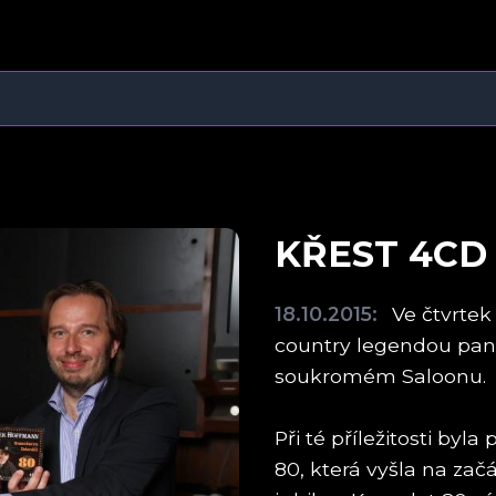
KŘEST 4CD
18.10.2015:
Ve čtvrtek 
country legendou pa
soukromém Saloonu.
Při té příležitosti b
80, která vyšla na za