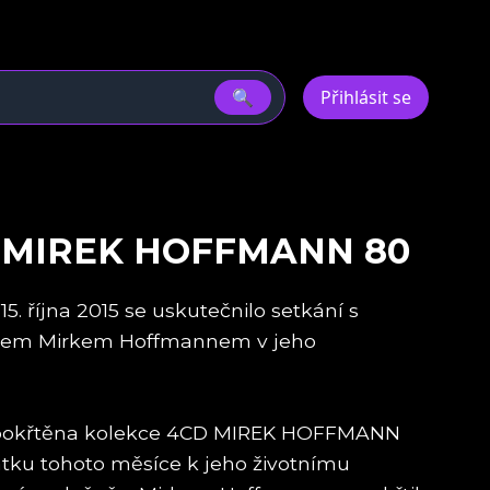
🔍
Přihlásit se
 MIREK HOFFMANN 80
15. října 2015 se uskutečnilo setkání s
nem Mirkem Hoffmannem v jeho
yla pokřtěna kolekce 4CD MIREK HOFFMANN
čátku tohoto měsíce k jeho životnímu