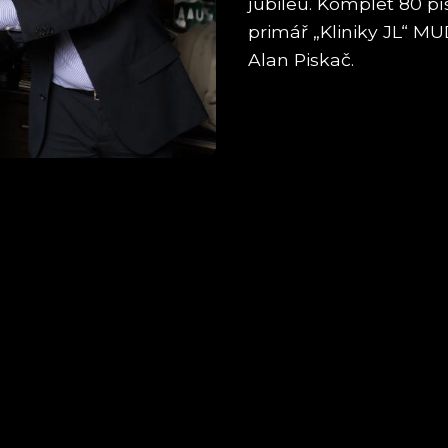
jubileu. Komplet 80 p
primář „Kliniky JL“ M
Alan Piskač.