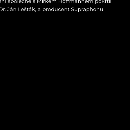
ísní společně s Mirkem Hoffmannem pokřtil
UDr. Ján Lešták, a producent Supraphonu