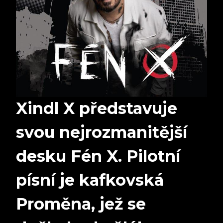
Xindl X představuje
svou nejrozmanitější
desku Fén X. Pilotní
písní je kafkovská
Proměna, jež se