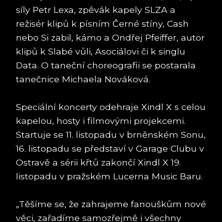
síly Petr Lexa, zpěvák kapely SLZA a
režisér klipů k písním Černé stíny, Cash
nebo Si zabil, kámo a Ondřej Pfeiffer, autor
klipů k Slabé vůli, Asociálovi či k singlu
Data. O taneční choreografii se postarala
tanečnice Michaela Nováková.
Speciální koncerty odehraje Xindl X s celou
kapelou, hosty i filmovými projekcemi.
Startuje se 11. listopadu v brněnském Sonu,
16. listopadu se představí v Garage Clubu v
Ostravě a sérii křtů zakončí Xindl X 19.
listopadu v pražském Lucerna Music Baru.
„Těšíme se, že zahrajeme fanouškům nové
věci, zařadíme samozřejmě i všechny