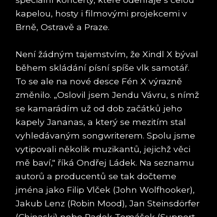
kapelou, hosty i filmovými projekcemi v
Brně, Ostravě a Praze.
Není žádným tajemstvím, že Xindl X býval
během skládání písní spíše vlk samotář.
To se ale na nové desce Fén X výrazně
změnilo. „Oslovil jsem Jendu Vávru, s nímž
se kamarádím už od dob začátků jeho
kapely Jananas, a který se mezitím stal
vyhledávaným songwriterem. Spolu jsme
vytipovali několik muzikantů, jejichž věci
mě baví," říká Ondřej Ládek. Na seznamu
autorů a producentů se tak dočteme
jména jako Filip Vlček (John Wolfhooker),
Jakub Lenz (Robin Mood), Jan Steinsdörfer
(Chinaski) nebo Radek Tomášek (Support