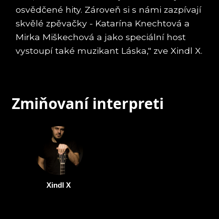
osvědčené hity. Zároveň si s námi zazpívají
skvělé zpěvačky - Katarína Knechtová a
Mirka Miškechová a jako speciální host
vystoupí také muzikant Láska," zve Xindl X.
Zmiňovaní interpreti
Xindl X