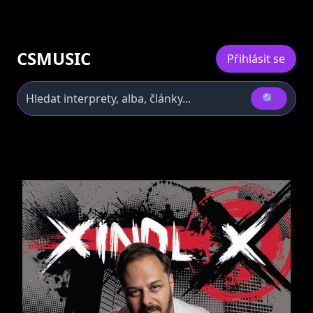
CSMUSIC
Přihlásit se
🔍