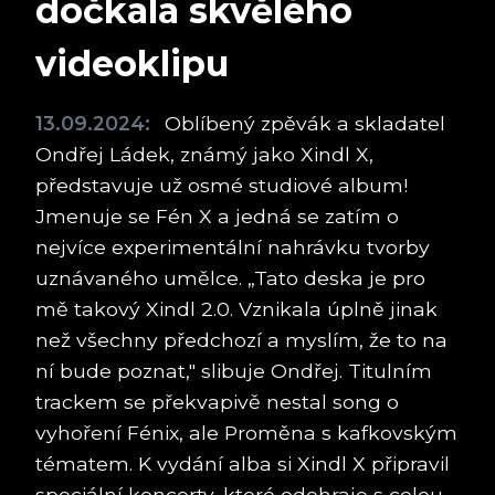
dočkala skvělého
videoklipu
13.09.2024:
Oblíbený zpěvák a skladatel
Ondřej Ládek, známý jako Xindl X,
představuje už osmé studiové album!
Jmenuje se Fén X a jedná se zatím o
nejvíce experimentální nahrávku tvorby
uznávaného umělce. „Tato deska je pro
mě takový Xindl 2.0. Vznikala úplně jinak
než všechny předchozí a myslím, že to na
ní bude poznat," slibuje Ondřej. Titulním
trackem se překvapivě nestal song o
vyhoření Fénix, ale Proměna s kafkovským
tématem. K vydání alba si Xindl X připravil
speciální koncerty, které odehraje s celou