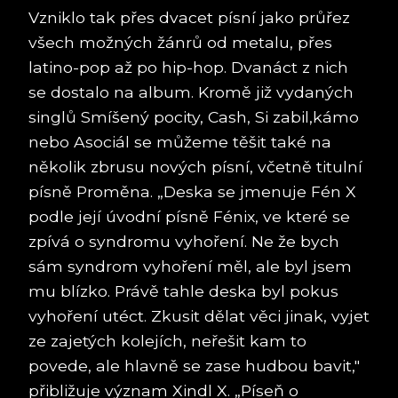
Vzniklo tak přes dvacet písní jako průřez
všech možných žánrů od metalu, přes
latino-pop až po hip-hop. Dvanáct z nich
se dostalo na album. Kromě již vydaných
singlů Smíšený pocity, Cash, Si zabil,kámo
nebo Asociál se můžeme těšit také na
několik zbrusu nových písní, včetně titulní
písně Proměna. „Deska se jmenuje Fén X
podle její úvodní písně Fénix, ve které se
zpívá o syndromu vyhoření. Ne že bych
sám syndrom vyhoření měl, ale byl jsem
mu blízko. Právě tahle deska byl pokus
vyhoření utéct. Zkusit dělat věci jinak, vyjet
ze zajetých kolejích, neřešit kam to
povede, ale hlavně se zase hudbou bavit,"
přibližuje význam Xindl X. „Píseň o