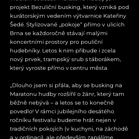
projekt Bezuliční busking, který vzniká pod
kurátorským vedením výtvarnice Kateřiny
Šedé. Stylizované „pokoje“ přímo v ulicích
Brna se každoročně stávají malými
koncertními prostory pro pouliční
hudebníky. Letos k nim přibude i zcela
nový prvek, trampský srub s táborákem,
který vyroste přímo v centru města.
„Dlouho jsem si přála, aby se busking na
Maratonu hudby rozšířil o žánr, který tam
běžně nebývá – a letos se to konečně
povedlo! V rámci jubilejního desátého
ročníku festivalu budeme hrát nejen v
tradičních pokojích (v kuchyni, na záchodě
a v ordinaci), ale především zapálíme