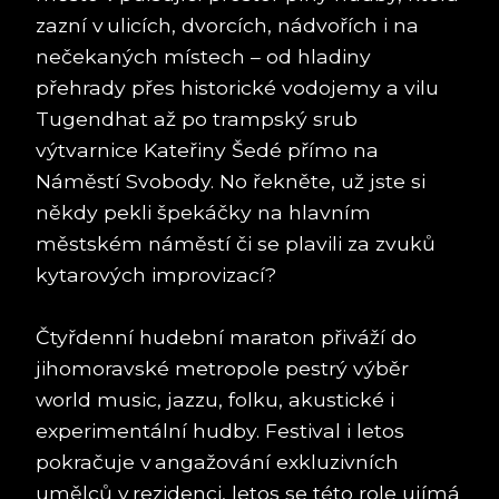
zazní v ulicích, dvorcích, nádvořích i na
nečekaných místech – od hladiny
přehrady přes historické vodojemy a vilu
Tugendhat až po trampský srub
výtvarnice Kateřiny Šedé přímo na
Náměstí Svobody. No řekněte, už jste si
někdy pekli špekáčky na hlavním
městském náměstí či se plavili za zvuků
kytarových improvizací?
Čtyřdenní hudební maraton přiváží do
jihomoravské metropole pestrý výběr
world music, jazzu, folku, akustické i
experimentální hudby. Festival i letos
pokračuje v angažování exkluzivních
umělců v rezidenci, letos se této role ujímá