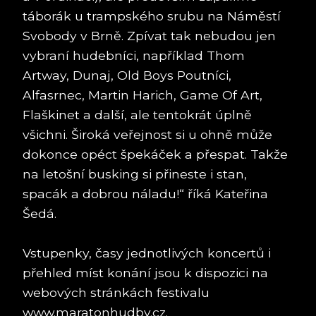
táborák u trampského srubu na Náměstí
Svobody v Brně. Zpívat tak nebudou jen
vybraní hudebníci, například Thom
Artway, Dunaj, Old Boys Poutníci,
Alfasrnec, Martin Harich, Game Of Art,
Flaškinet a další, ale tentokrát úplně
všichni. Široká veřejnost si u ohně může
dokonce opéct špekáček a přespat. Takže
na letošní busking si přineste i stan,
spacák a dobrou náladu!“ říká Kateřina
Šedá.
Vstupenky, časy jednotlivých koncertů i
přehled míst konání jsou k dispozici na
webových stránkách festivalu
www.maratonhudby.cz.