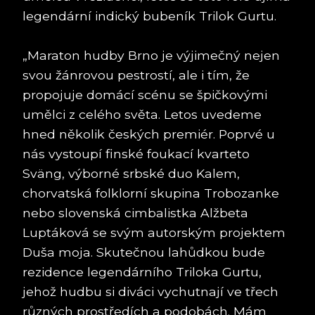
legendární indický bubeník Trilok Gurtu.
„Maraton hudby Brno je výjimečný nejen
svou žánrovou pestrostí, ale i tím, že
propojuje domácí scénu se špičkovými
umělci z celého světa. Letos uvedeme
hned několik českých premiér. Poprvé u
nás vystoupí finské foukací kvarteto
Sväng, výborné srbské duo Kalem,
chorvatská folklorní skupina Trobozanke
nebo slovenská cimbalistka Alžbeta
Luptáková se svým autorským projektem
Duša moja. Skutečnou lahůdkou bude
rezidence legendárního Triloka Gurtu,
jehož hudbu si diváci vychutnají ve třech
různých prostředích a podobách. Mám