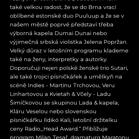
také velkou radost, že se do Brna vrací
oblíbené estonské duo Puuluup a že se v
našem městě poprvé představí třeba
výborná kapela Dumai Dunai nebo
výjimečná srbská violistka Jelena Popržan.
Velký důraz v letošním programu klademe
také na ženy, interpretky a autorky.
Doporučuji nejen polské ženské trio Sutari,
ale také trojici písničkářek a umělkyň na
scéně Indies - Martinu Trchovou, Veru
Linhartovou a Kvietah & Včely - Ladu
Šimíčkovou se skupinou Lada & kapela,
Kláru Veselou nebo slovenskou
písničkářku Ildikó Kali, letošní držitelku
ceny Radio_Head Award.“ Přibližuje
program Milan Tesař, dramaturg Maratonu