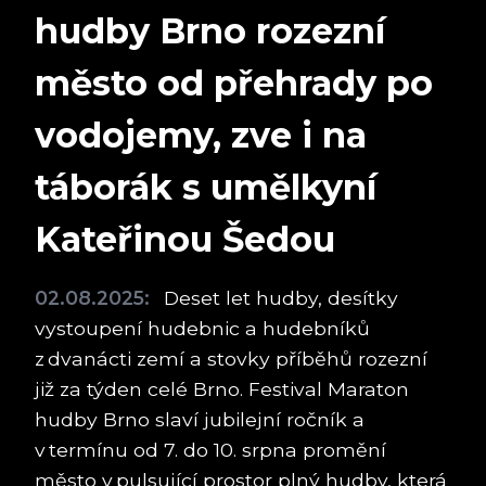
hudby Brno rozezní
město od přehrady po
vodojemy, zve i na
táborák s umělkyní
Kateřinou Šedou
02.08.2025:
Deset let hudby, desítky
vystoupení hudebnic a hudebníků
z dvanácti zemí a stovky příběhů rozezní
již za týden celé Brno. Festival Maraton
hudby Brno slaví jubilejní ročník a
v termínu od 7. do 10. srpna promění
město v pulsující prostor plný hudby, která