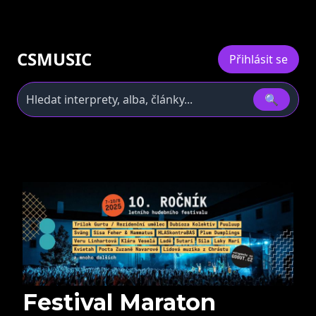
CSMUSIC
Přihlásit se
🔍
Festival Maraton