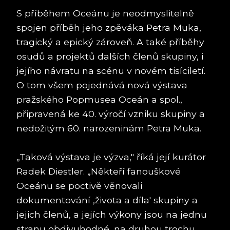
S příběhem Oceánu je neodmyslitelně
spojen příběh jeho zpěváka Petra Muka,
tragický a epický zároveň. A také příběhy
osudů a projektů dalších členů skupiny, i
jejího návratu na scénu v novém tisíciletí.
O tom všem pojednává nová výstava
pražského Popmusea Oceán a spol.,
připravená ke 40. výročí vzniku skupiny a
nedožitým 60. narozeninám Petra Muka.
„Taková výstava je výzva," říká její kurátor
Radek Diestler. „Někteří fanouškové
Oceánu se poctivě věnovali
dokumentování ‚života a díla' skupiny a
jejich členů, a jejích výkony jsou na jednu
stranu obdivuhodné, na druhou trochu