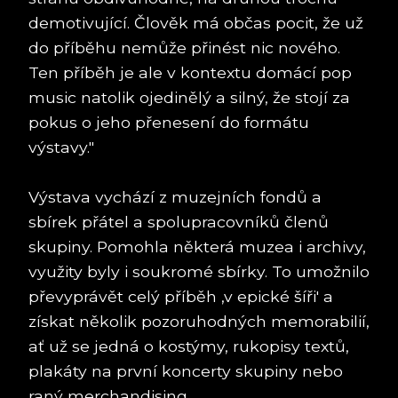
demotivující. Člověk má občas pocit, že už
do příběhu nemůže přinést nic nového.
Ten příběh je ale v kontextu domácí pop
music natolik ojedinělý a silný, že stojí za
pokus o jeho přenesení do formátu
výstavy."
Výstava vychází z muzejních fondů a
sbírek přátel a spolupracovníků členů
skupiny. Pomohla některá muzea i archivy,
využity byly i soukromé sbírky. To umožnilo
převyprávět celý příběh ‚v epické šíři' a
získat několik pozoruhodných memorabilií,
ať už se jedná o kostýmy, rukopisy textů,
plakáty na první koncerty skupiny nebo
raný merchandising.