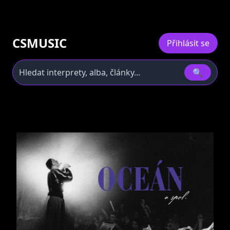
CSMUSIC
Přihlásit se
🔍