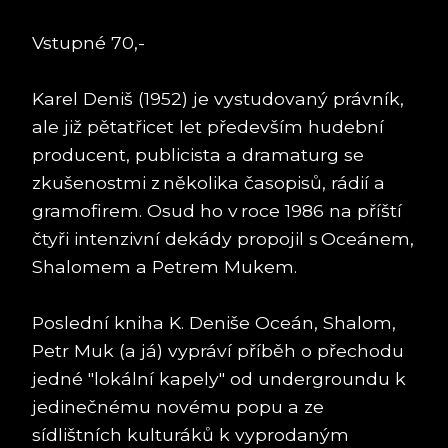
Vstupné 70,-
Karel Deniš (1952) je vystudovaný právník,
ale již pětatřicet let především hudební
producent, publicista a dramaturg se
zkušenostmi z několika časopisů, rádií a
gramofirem. Osud ho v roce 1986 na příští
čtyři intenzivní dekády propojil s Oceánem,
Shalomem a Petrem Mukem.
Poslední kniha K. Deniše Oceán, Shalom,
Petr Muk (a já) vypráví příběh o přechodu
jedné "lokální kapely" od undergroundu k
jedinečnému novému popu a ze
sídlištních kulturáků k vyprodaným