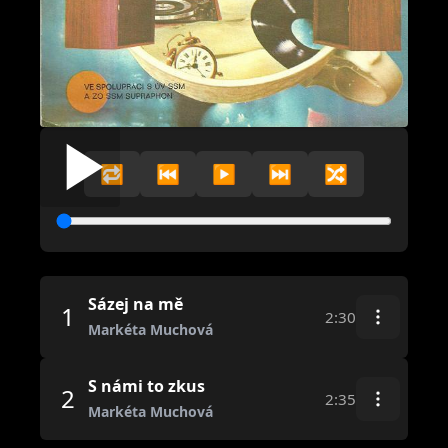
🔁
⏮️
▶️
⏭️
🔀
Sázej na mě
1
2:30
Markéta Muchová
S námi to zkus
2
2:35
Markéta Muchová