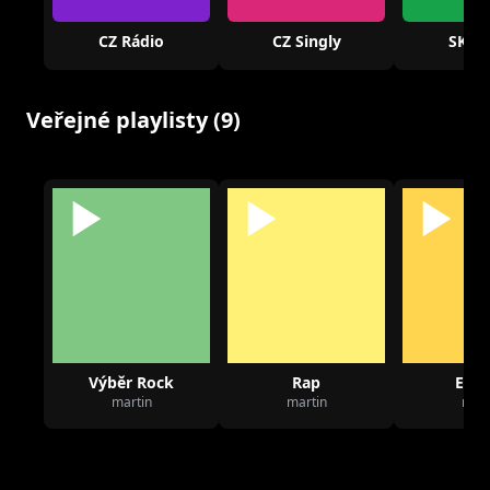
CZ Rádio
CZ Singly
SK Rá
Veřejné playlisty (9)
Výběr Rock
Rap
Elec
martin
martin
mart