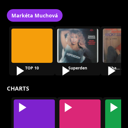
Markéta Muchová
TOP 10
Superden
Aha... / 
CHARTS