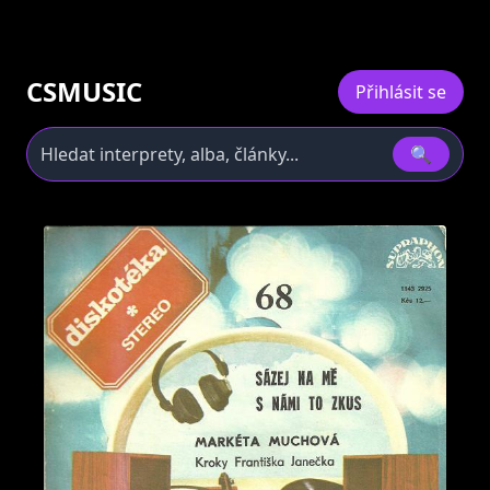
CSMUSIC
Přihlásit se
🔍