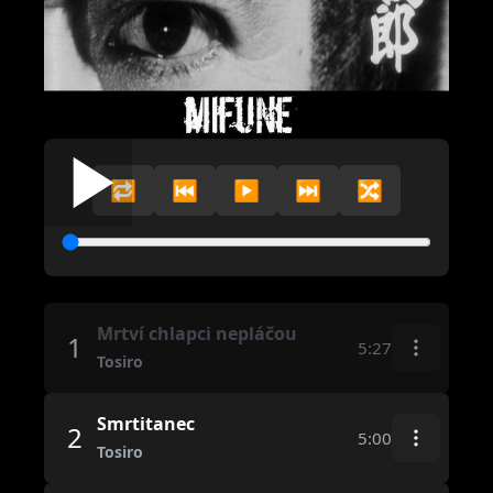
🔁
⏮️
▶️
⏭️
🔀
Mrtví chlapci nepláčou
1
5:27
Tosiro
Smrtitanec
2
5:00
Tosiro