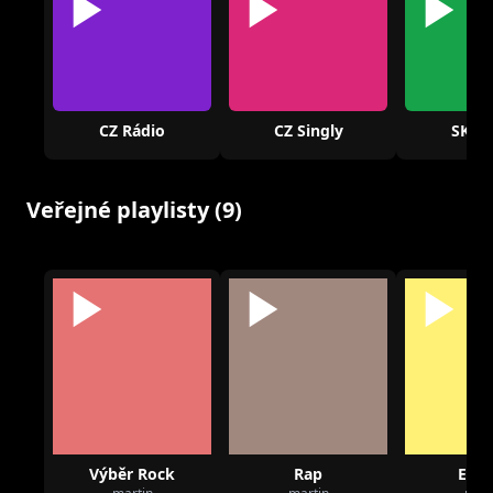
CZ Rádio
CZ Singly
SK Rá
Veřejné playlisty (9)
Výběr Rock
Rap
Elec