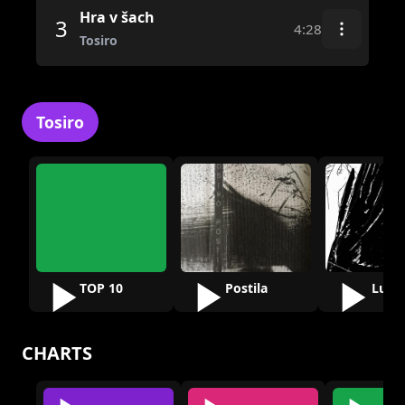
Hra v šach
3
4:28
Tosiro
Tosiro
TOP 10
Postila
Lunv
CHARTS