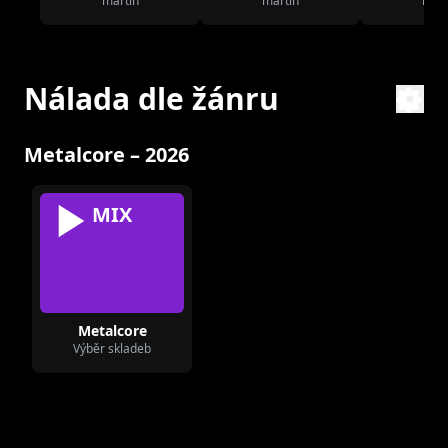
martin
martin
mart
Nálada dle žánru
Metalcore – 2026
MIX
Metalcore
Výběr skladeb