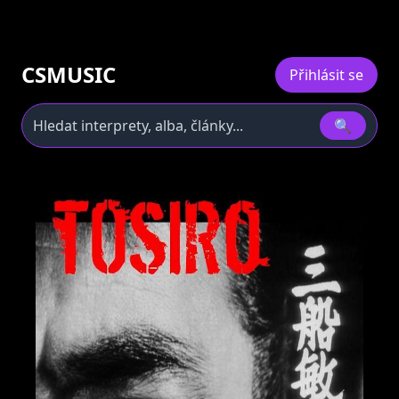
CSMUSIC
Přihlásit se
🔍