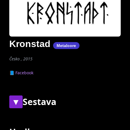
Kronstad
Metalcore
Česko , 2015
📘 Facebook
▼
Sestava
Současní
Bývalí