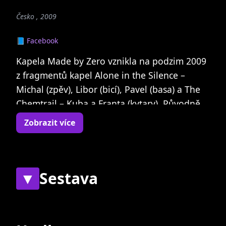
Česko , 2009
📘 Facebook
Kapela Made by Zero vznikla na podzim 2009
z fragmentů kapel Alone in the Silence –
Michal (zpěv), Libor (bicí), Pavel (basa) a The
Chemtrail – Kuba a Franta (kytary). Původně
pouze zamýšlená výpomoc při nahrávání ve
Zobrazit více
studiu se přerodila do fungující kapely. Téhož
roku jsme vydali prvotní promo "Never Back
Down" a začali aktivně koncertovat.
▼
Sestava
Okolnosti nám však neustále házely klacky
pod nohy – počínaje nedobrovolnou, téměř 2
Současní
Bývalí
a půl roku trvající pauzou, kdy jsme nemohli