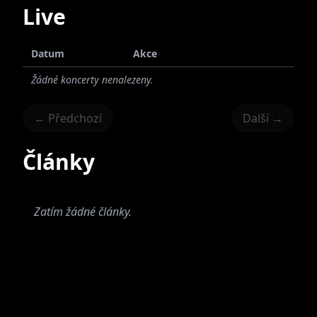
Hrajeme oldschool metal/core, v roce 2015
Live
jsme vydali EP "Illusion of Who We Are" a na
konci roku 2016 náš první klip k singlu
Datum
Akce
„Unbroken“.
Žádné koncerty nenalezeny.
← Předchozí
Další →
A na to, co přinese budoucnost, se
nevýslovně těšíme!!!
Články
Zatím žádné články.