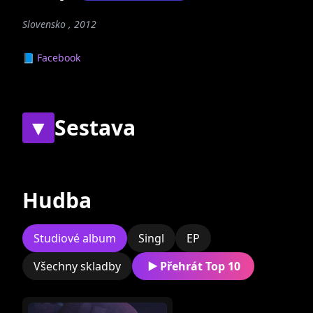
Slovensko , 2012
📘 Facebook
▼
Sestava
Současní
Bývalí
Hudba
Studiové album
Singl
EP
Všechny skladby
Přehrát Top 10
Samo Štefanec
Jana Štefancová