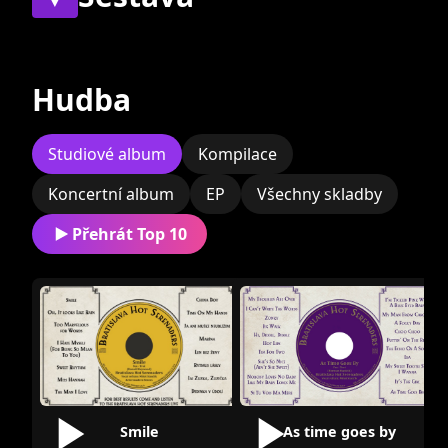
jakožto i kostýmů).
Současní
Bývalí
Hudba
Studiové album
Kompilace
Koncertní album
EP
Všechny skladby
Milan Lasica
Juraj Bartoš
Přehrát Top 10
Smile
As time goes by