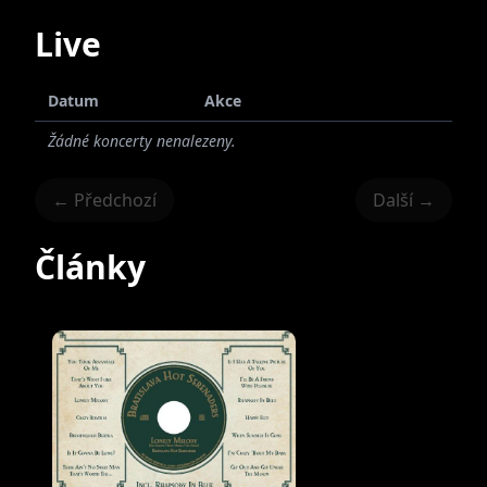
Live
Datum
Akce
Žádné koncerty nenalezeny.
← Předchozí
Další →
Články