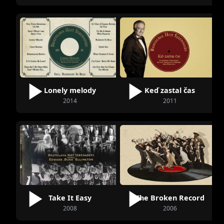
Lonely melody
Keď zastal čas
2014
2011
Take It Easy
The Broken Record
2008
2006