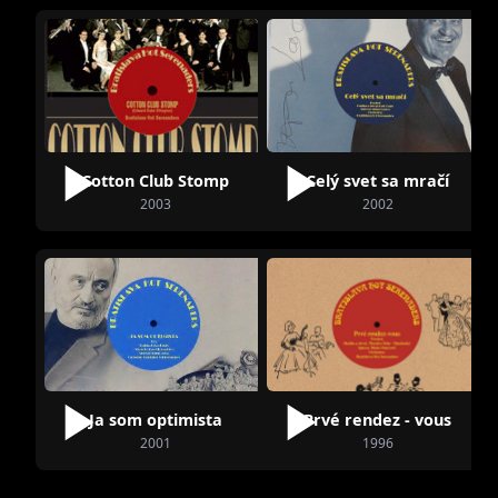
Cotton Club Stomp
Celý svet sa mračí
2003
2002
Ja som optimista
Prvé rendez - vous
2001
1996