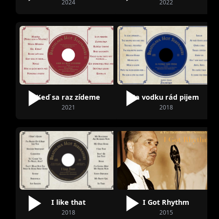
2024
2022
Keď sa raz zídeme
Ja vodku rád pijem
2021
2018
I like that
I Got Rhythm
2018
2015