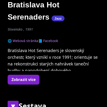
Bratislava Hot
Serenaders
Jazz
Slovensko , 1991
🌐 Webová stránka
📘 Facebook
Bratislava Hot Serenaders je slovenský
orchestr, který vznikl v roce 1991; orientuje se
na rekonstrukci starých nahrávek taneční
hudby a napodobení dobového
interpretačního stylu amerického jazzu a Hot
Zobrazit více
& Sweet Music dvacátých až čtyřicátých let 20.
století a slovenskou taneční hudbu s
jazzovými prvky (včetně používání dobových
hudebních nástrojů a interpretačních technik
▼
Sestava