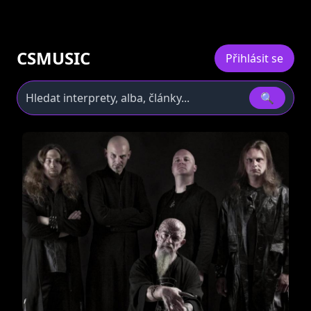
CSMUSIC
Přihlásit se
🔍