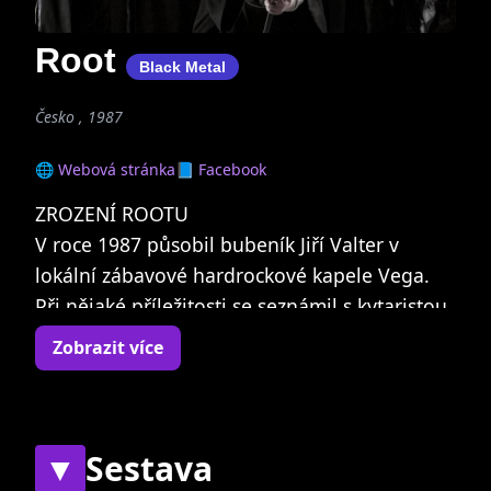
Root
Black Metal
Česko , 1987
🌐 Webová stránka
📘 Facebook
ZROZENÍ ROOTU
V roce 1987 působil bubeník Jiří Valter v
lokální zábavové hardrockové kapele Vega.
Při nějaké příležitosti se seznámil s kytaristou
Petrem Hoškem (nezaměňovat s pražským
Zobrazit více
punkerem stejného jména), a protože z Vegy
zrovna odcházel kytarista, pokusil se ho
dosadit na jeho místo. Teprve čtrnáctiletý
Hošek byl velkým ctitelem nejbrutálnějších
▼
Sestava
forem heavy metalu a velmi brzy své nadšení