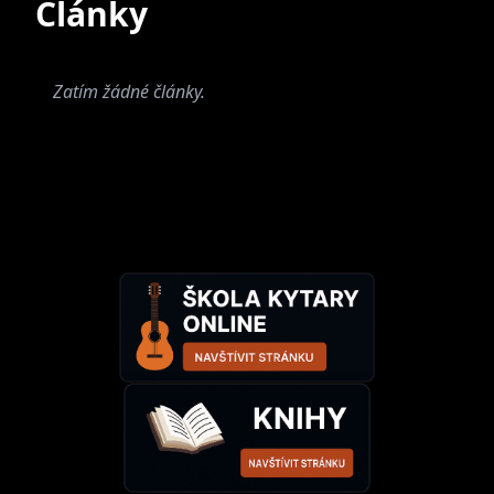
Články
Čierny krištáľ (2004)
Solo
Q7 (1994)
Zatím žádné články.
Belialov vietor (1998)
Doomy Ballads (2009)
Sbírka černých růží (2017)
Vybrané vystúpenia hostÍ
Pamätník "Na obraz bolesti" ( Moonspell ,
2006)
"Oaken Dragons" a "The Thrall and the
Master" The Journeys and Experiences of
Death ( Helheim , 2006)
"Jáma pekel" ( cover Master's Hammer )
Ezkaton ( Behemoth , 2008
2022-"Moje drahá milovaná kapelo, drazí a