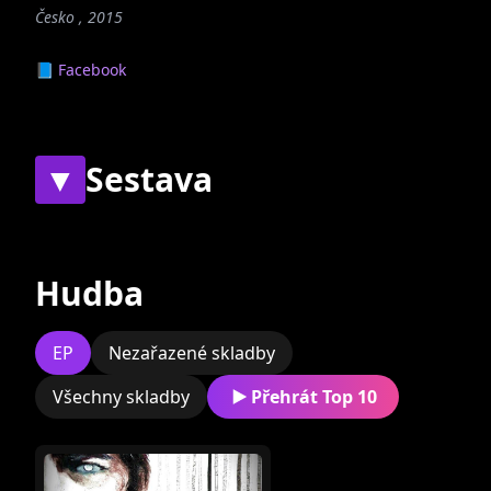
Česko , 2015
📘 Facebook
▼
Sestava
Současní
Bývalí
Hudba
EP
Nezařazené skladby
Všechny skladby
Přehrát Top 10
Ondřej Zedek
Petr Vejtasa