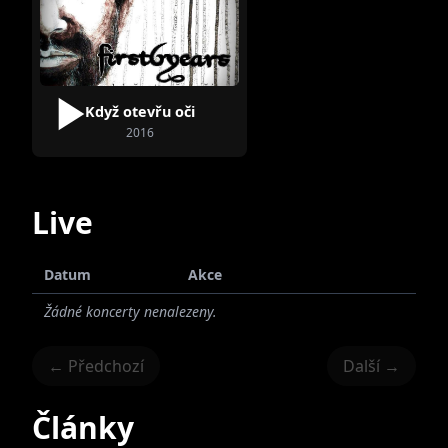
Když otevřu oči
Josef Kašpar
2016
Live
Datum
Akce
Žádné koncerty nenalezeny.
← Předchozí
Další →
Články