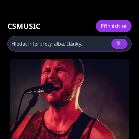
CSMUSIC
Přihlásit se
🔍