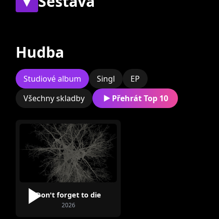
▼
Sestava
Současní
Bývalí
Hudba
Studiové album
Singl
EP
Všechny skladby
Přehrát Top 10
Jan Šuška
Don't forget to die
2026