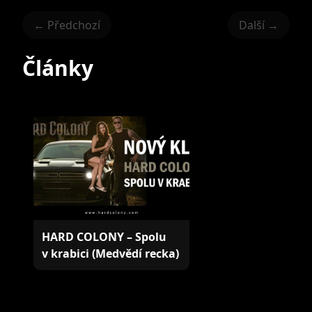
← Předchozí
Další →
Články
HARD COLONY – Spolu
v krabici (Medvědí recka)