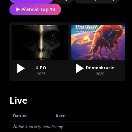
Přehrát Top 10
Miroslav
Ladislav
Vančura
Studecký
U.F.O.
Démonkracie
2025
2020
Martin Lepka
Jan Řádek
Live
Datum
Akce
Žádné koncerty nenalezeny.