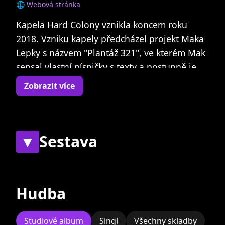
🌐 Webová stránka
Kapela Hard Colony vznikla koncem roku
2018. Vzniku kapely předcházel projekt Maka
Lepky s názvem "Plantáž 321", ve kterém Mak
sepsal vlastní písničky s texty a postupně je
natočil formou dema ve svém domácím
Zobrazit více
studiu. Poté kapela začala v provizorní
sestavě zkoušet v Kostomlatech pod
Milešovkou. V původní sestavě kapela
absolvovala první vystoupení již v létě 2019.
▼
Sestava
Současní
Bývalí
Hudba
Studiové album
Singl
Všechny skladby