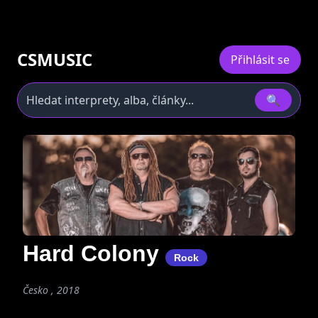
CSMUSIC
Přihlásit se
🔍
Hard Colony
Rock
Česko , 2018