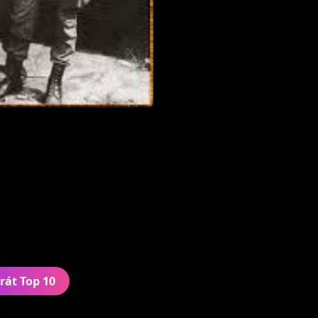
Skupina se profilovala j
klasické rockové sestavě 
písně inspirované anglic
spolu s Landovým chara
originální, nezaměnitel
V textech se mísila krit
národovectvím a xenofob
hraničící s rasismem (Bí
nacismu (Faschos) na s
(Pivečko) spolu s odsouz
subkulturu již tradiční.
odkazy na husitské hnut
období českých dějin, s
rát Top 10