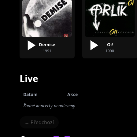
Demise
Oi!
1991
1990
Live
Datum
Akce
Žádné koncerty nenalezeny.
← Předchozí