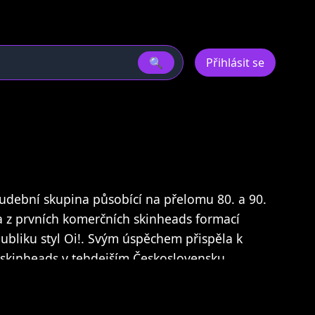
🔍
Přihlásit se
 hudební skupina působící na přelomu 80. a 90.
dna z prvních komerčních skinheads formací
bliku styl Oi!. Svým úspěchem přispěla k
 skinheads v tehdejším Československu.
 byl frontman a zpěvák Daniel Landa.