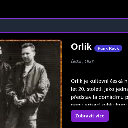
Orlík
Punk Rock
Česko , 1988
Orlík je kultovní česká
let 20. století. Jako je
představila domácímu pu
popularizací subkultury
Zobrazit více
Nejvýraznější osobností