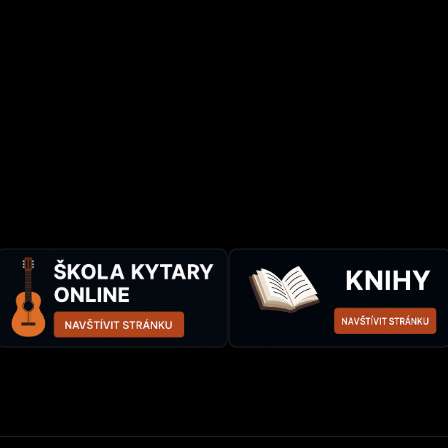
Jakub Maleček (předtím 
David Matásek (předtím 
Vznikla v roce 1988 tran
alkoholový syndrom) na 
F.A.S. v Orlík přivedl D
1. července 1989 samovo
Wanastowi Vjecy a Plexis
Limburský. Odešli i Šim
Jakub Maleček. Sestava 
kapely v roce 1991.
Daniel Landa se pustil n
smyslu, že v době své úč
David Matásek pokračova
a Přešlapy).