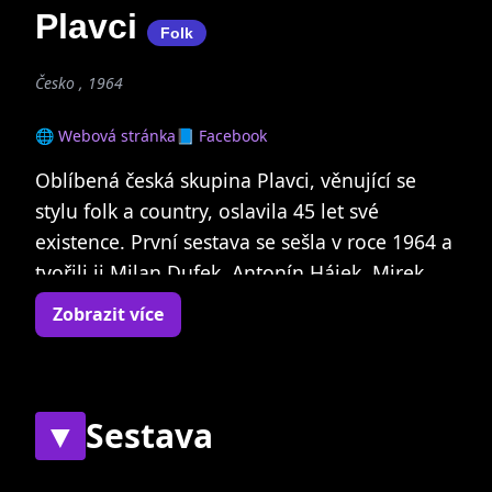
Plavci
Folk
Česko , 1964
🌐 Webová stránka
📘 Facebook
Oblíbená česká skupina Plavci, věnující se
stylu folk a country, oslavila 45 let své
existence. První sestava se sešla v roce 1964 a
tvořili ji Milan Dufek, Antonín Hájek, Mirek
Řihošek, Jan Vančura a Jiří Veisser. O rok
Zobrazit více
později pětice odehrála svůj první koncert, za
pivo a párek. O další dva roky později se
zúčastnili festivalu Porta a hned první
vítězství. Svou první desku vydali v roce 1968
▼
Sestava
u firmy Panton a již v roce 1970 měli na svém
kontě první prodaný milion desek v