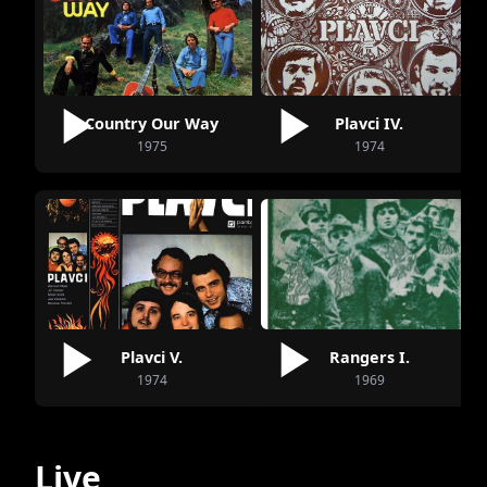
Country Our Way
Plavci IV.
1975
1974
Plavci V.
Rangers I.
1974
1969
Live