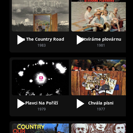
On The Country Road
Otvíráme plovárnu
1983
1981
Plavci Na Poříčí
Chvála písni
1979
1977