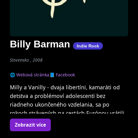
Billy Barman
Indie Rock
Slovensko , 2008
🌐 Webová stránka
📘 Facebook
Milly a Vanilly - dvaja libertíni, kamaráti od
detstva a problémoví adolescenti bez
riadneho ukončeného vzdelania, sa po
rokoch strávených na cestách Európou vrátili
do Bratislavy, aby tu rozbehli kapelu... hnalo
Zobrazit více
ich presvedčenie, že ich rodné mesto sa stáva,