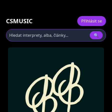
CSMUSIC
Přihlásit se
🔍