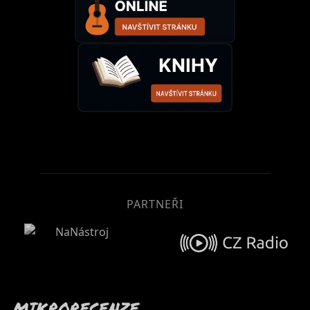
kapelu pravidelne zásobuje inšpiráciou a
vlieva do nej energiu (pred každým
koncertom). Po koncerte neraz aj nakričí a
strhne honorár, ale sem-tam aj pochváli, ako
prísny, ale starostlivý a láskavý rodič.
Na jeseň kapela získala tri nomináie Musiq1
Awards, čo sú výročné ceny televízie Musiq1,
v kategóriách: Nováčik, Pieseň (Introvert) a
Live kapela. Žiaľ, neuspela ani v jednej. V
decembri Barmani vydali dlhoočakávané EP
PARTNEŘI
Bogdan Mlčkov Orchestra, ktoré obsahuje tri
piesne: Podskalický Ján, Ahmed a Cigánska.
EP pokrstil v klube A4 slávny balkánsky
moderný spevák Hafner. Posledným
úspechom sú tri nominácie na Radio_Head