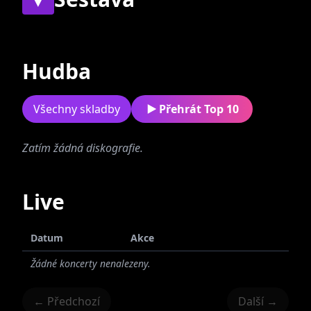
Současní
Bývalí
Hudba
Všechny skladby
Přehrát Top 10
Zatím žádná diskografie.
Erik Szegi
Rastislav
Nitriansky
Live
Datum
Akce
Žádné koncerty nenalezeny.
Robert Kardoš
Miloš Hrehuš
← Předchozí
Další →