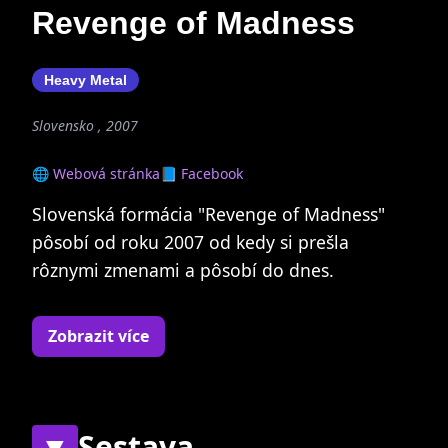
Revenge of Madness
Heavy Metal
Slovensko , 2007
🌐 Webová stránka
📘 Facebook
Slovenská formácia "Revenge of Madness"
pôsobí od roku 2007 od kedy si prešla
rôznymi zmenami a pôsobí do dnes.
Kapela ma za sebou už pár live vystupení za
Zobrazit více
sebou, na konte ma 1 Demo a momentálne
pracuje na pripravovanom novom albume
ktorý by mal vyraziť von začiatkom roku 2015.
▼
Sestava