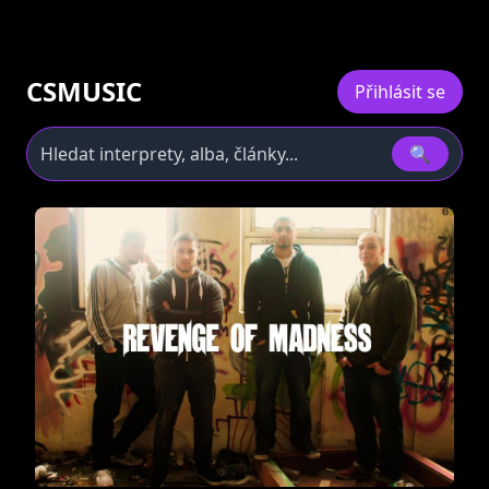
CSMUSIC
Přihlásit se
🔍