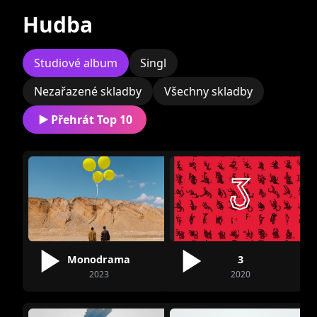
Hudba
Studiové album
Singl
Nezařazené skladby
Všechny skladby
Hoggy
Lukáš Bundil
Přehrát Top 10
Monodrama
3
2023
2020