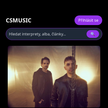
CSMUSIC
Přihlásit se
🔍