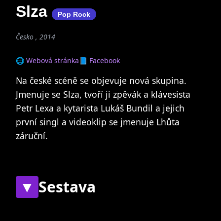
Slza
Pop Rock
Česko , 2014
🌐 Webová stránka
📘 Facebook
Na české scéně se objevuje nová skupina.
Jmenuje se Slza, tvoří ji zpěvák a klávesista
Petr Lexa a kytarista Lukáš Bundil a jejich
první singl a videoklip se jmenuje Lhůta
záruční.
▼
Sestava
Současní
Bývalí