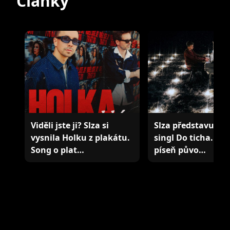
Články
Viděli jste ji? Slza si
Slza představuje k
vysnila Holku z plakátu.
singl Do ticha. In
Song o plat…
píseň půvo…