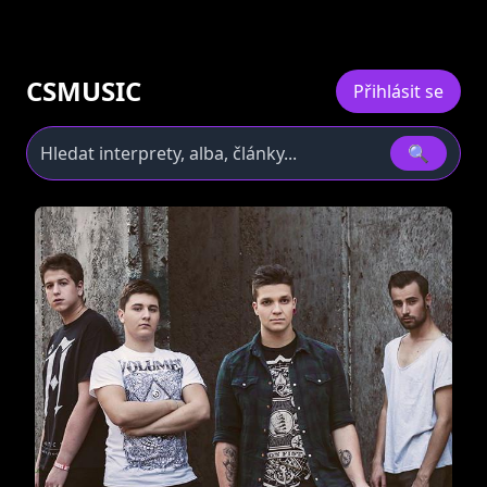
CSMUSIC
Přihlásit se
🔍