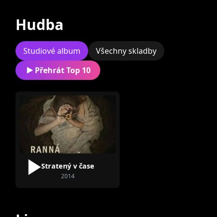
Současní
Bývalí
Hudba
Studiové album
Všechny skladby
Přehrát Top 10
Miro Ružička
Juraj Štefánik
Stratený v čase
Martin Daru
Róbert Tóth
2014