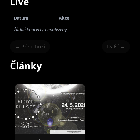
Live
Datum
Akce
Žádné koncerty nenalezeny.
← Předchozí
Další →
Články