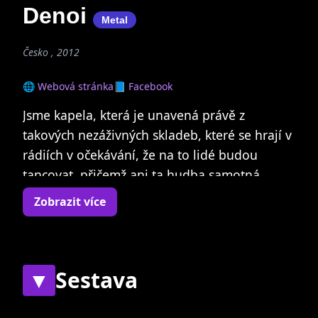
Denoi
Metal
Česko , 2012
🌐 Webová stránka
📘 Facebook
Jsme kapela, která je unavená právě z
takových nezáživných skladeb, které se hrají v
rádiích v očekávání, že na to lidé budou
tancovat, přičemž ani ta hudba samotná
nemá žádnou energii, kterou by těm lidem
Zobrazit více
předala. Proto jsme se rozhodli to změnit a
zavést nový pojem do kultury českého
showbyznysu pod názvem "Dance Metal".
Hudbu, která má na pódiu živé lidi, skutečné
▼
Sestava
emoce a přitom moderní elektronický feeling.