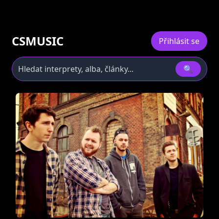
CSMUSIC
Přihlásit se
🔍