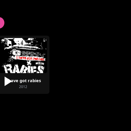
I have got rabies
2012