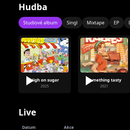
Hudba
Studiové album
Singl
Mixtape
EP
Matouš Vrbík
Marek Petrík
Martin 
High on sugar
Something tasty
2025
2021
Live
Datum
Akce