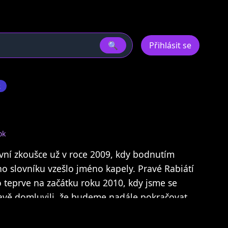
🔍
Přihlásit se
k
ok
rvní zkoušce už v roce 2009, kdy bodnutím
o slovníku vzešlo jméno kapely. Pravé Rabiátí
o teprve na začátku roku 2010, kdy jsme se
tavě domluvili, že budeme nadále pokračovat
ů poté jsme 4 (2014). Vydali jsme album Booze
 které nás posunulo na hranici 200 koncertů