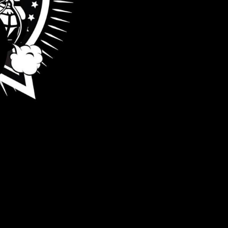
po dobu naší existence.
Burning Steps a poté Q
2016/2017 jsme měli mo
vrátka dalším skvělým 
FLAG v Brně a BILLY TA
další album s názvem Th
bude k distribuci pouze 