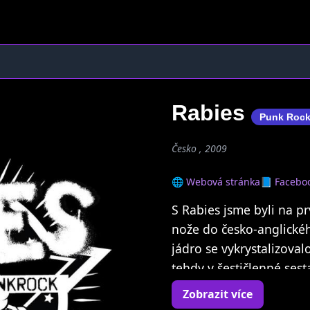
Rabies
Punk Roc
Česko , 2009
🌐 Webová stránka
📘 Facebo
S Rabies jsme byli na p
nože do česko-anglickéh
jádro se vykrystalizoval
tehdy v šestičlenné ses
pouze ve třech. Pár jár
Zobrazit více
blood and Fights na LP,