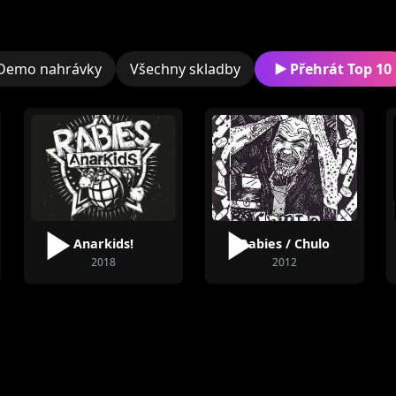
Demo nahrávky
Všechny skladby
Přehrát Top 10
Břenek
Petr Zavadil
Anarkids!
Rabies / Chulo
2018
2012