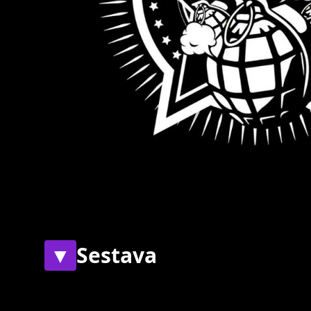
▼
Sestava
Současní
Bývalí