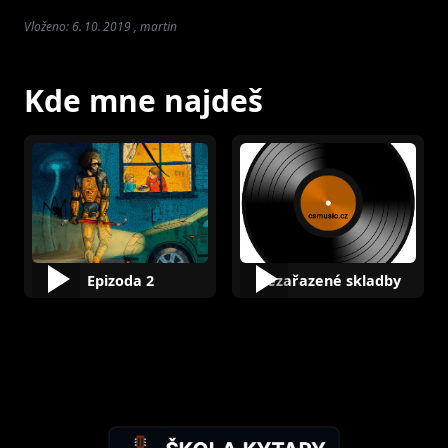
Vloženo: 6. 10. 2019 , martin
Kde mne najdeš
Epizoda 2
Nezařazené skladby