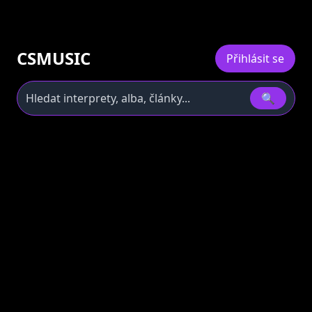
CSMUSIC
Přihlásit se
🔍