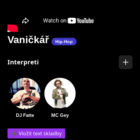
Vaničkář
Hip-Hop
Interpreti
DJ Fatte
MC Gey
➕ Vložit text skladby