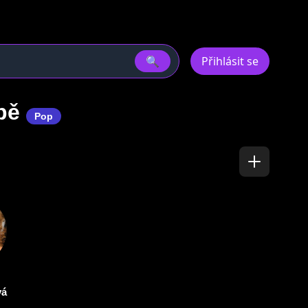
🔍
Přihlásit se
rbě
Pop
vá