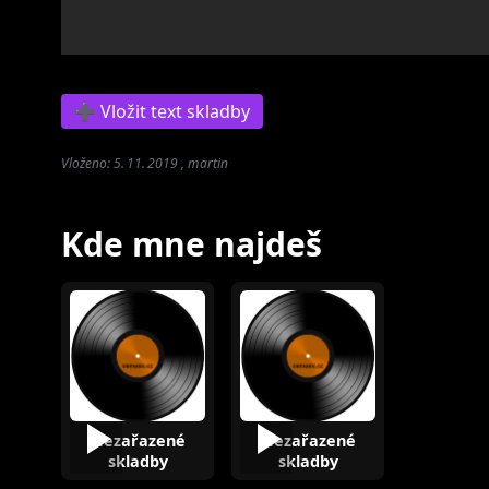
➕ Vložit text skladby
Vloženo: 5. 11. 2019 , martin
Kde mne najdeš
Nezařazené
Nezařazené
skladby
skladby