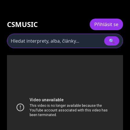
CSMUSIC
Přihlásit se
🔍