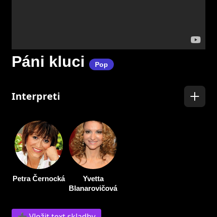
Páni kluci
Pop
Interpreti
Petra Černocká
Yvetta
Blanarovičová
➕ Vložit text skladby