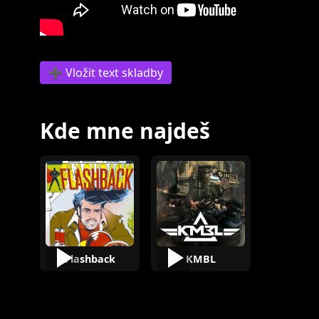
➕ Vložit text skladby
Kde mne najdeš
Flashback
KMBL