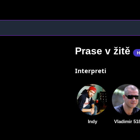
Prase v žitě
H
Interpreti
Indy
Vladimir 51