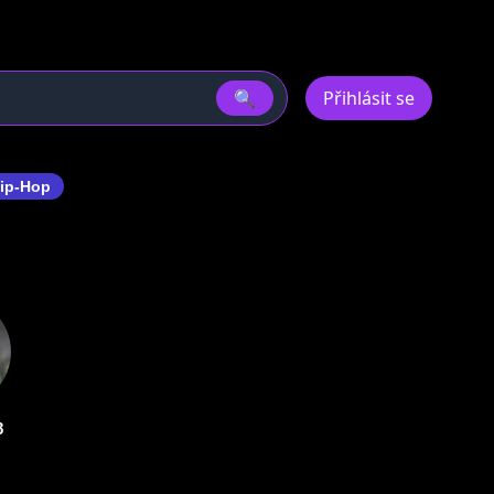
🔍
Přihlásit se
ip-Hop
8