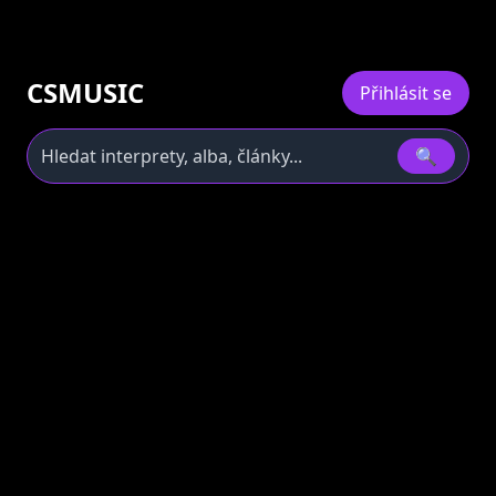
CSMUSIC
Přihlásit se
🔍