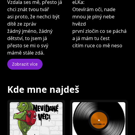
Vzdala ses mě, přesto já
eLKa:
chci znát tvou tvář
Otevírám oči, nade
asi proto, že nechci být
mnou je plný nebe
dítě ze zpráv
hvězd
žádný jméno, žádný
první zločin co se páchá
dětství, to jsem já
a já mám tu čest
přesto se mi o svý
cítím ruce co mě neso
mámě stále zdá.
Zobrazit více
Kde mne najdeš