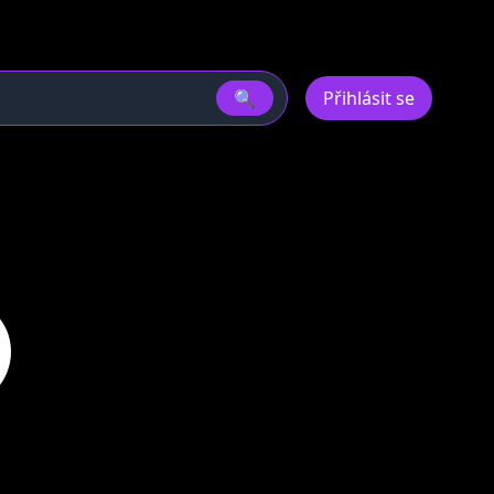
🔍
Přihlásit se