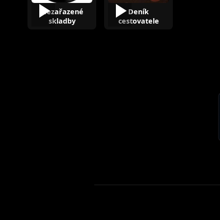
Nezařazené
Deník
skladby
cestovatele