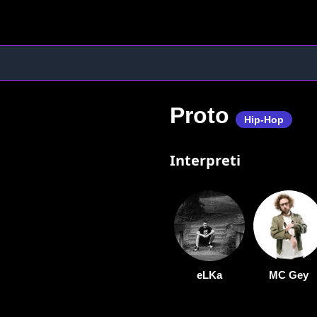
Proto
Hip-Hop
Interpreti
eLKa
MC Gey