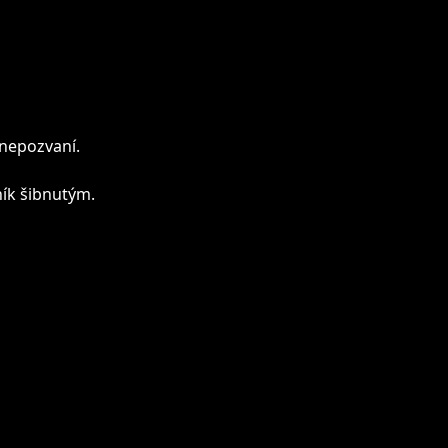
 nepozvaní.
ník šibnutým.