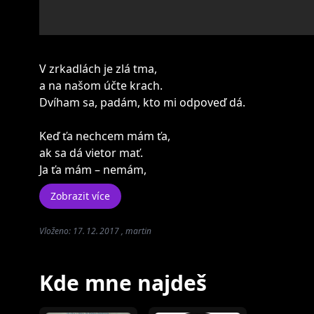
V zrkadlách je zlá tma,
a na našom účte krach.
Dvíham sa, padám, kto mi odpoveď dá.
Keď ťa nechcem mám ťa,
ak sa dá vietor mať.
Ja ťa mám – nemám,
Zobrazit více
Vloženo: 17. 12. 2017 , martin
Kde mne najdeš