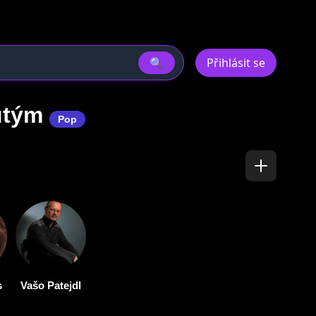
🔍
Přihlásit se
utým
Pop
s
Vašo Patejdl