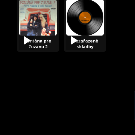
Fontána pre
Nezařazené
Zuzanu 2
skladby