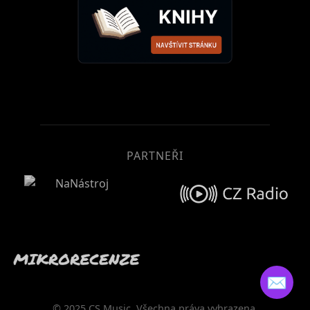
PARTNEŘI
✉️
© 2025 CS Music. Všechna práva vyhrazena.