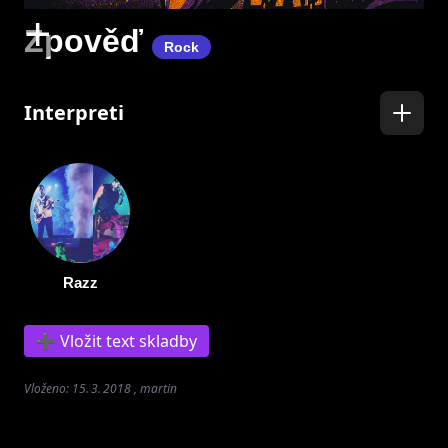
+
Zpověď
Rock
Interpreti
Razz
➕ Vložit text skladby
Vloženo: 15. 3. 2018 , martin