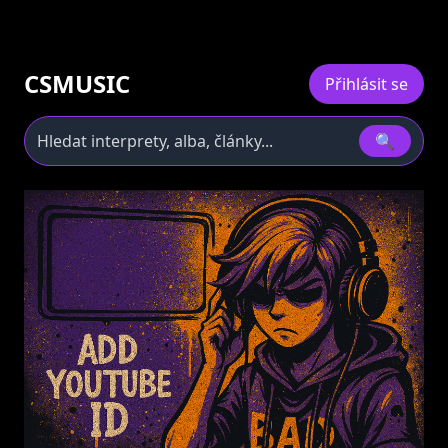
CSMUSIC
Přihlásit se
🔍