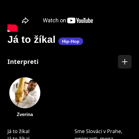
Já to žíkal
Hip-Hop
Interpreti
Zverina
Já to žíkal
Sme Slováci v Prahe,
Já to žíkal
emigranti, mega