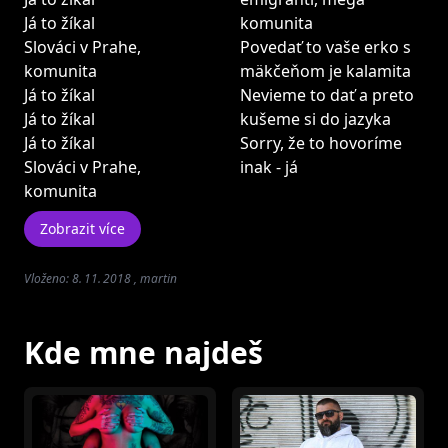
Já to žíkal
komunita
Slováci v Prahe,
Povedať to vaše erko s
komunita
mäkčeňom je kalamita
Já to žíkal
Nevieme to dať a preto
Já to žíkal
kušeme si do jazyka
Já to žíkal
Sorry, že to hovoríme
Slováci v Prahe,
inak - já
komunita
Zobrazit více
Vloženo: 8. 11. 2018 , martin
Kde mne najdeš