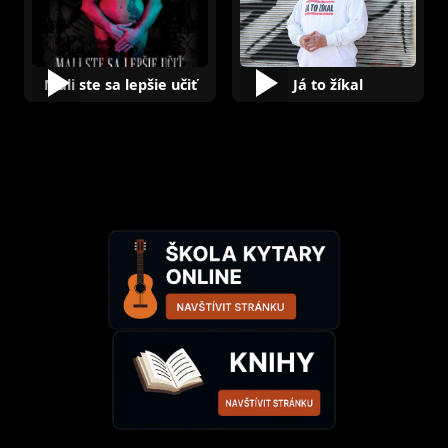
Mali ste sa lepšie učiť
Já to žíkal