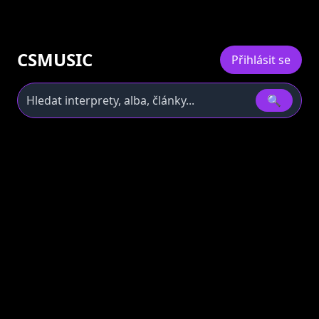
CSMUSIC
Přihlásit se
🔍