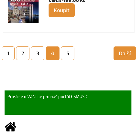
Cena: 499.00 Kč
Koupit
1
2
3
4
5
Další
Prosíme o Váš like pro náš portál CSMUSIC