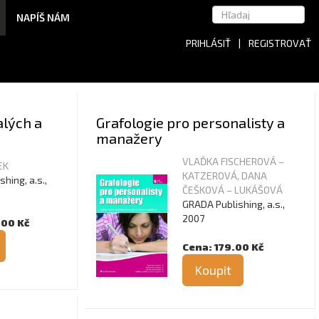
NAPÍŠ NÁM
PRIHLÁSIŤ
|
REGISTROVAŤ
alých a
Grafologie pro personalisty a
manažery
VLAĎKA FISCHEROVÁ –
EK
KATZEROVÁ, DANA
hing, a.s.,
ČEŠKOVÁ – LUKÁŠOVÁ
GRADA Publishing, a.s.,
2007
.00 Kč
Cena: 179.00 Kč
Koupit