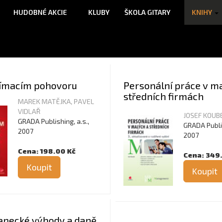
HUDOBNÉ AKCIE
KLUBY
ŠKOLA GITARY
KNIHY
ijímacím pohovoru
Personální práce v m
středních firmách
MAREK MATĚJKA, PAVEL
VIDLAŘ
JOSEF KOUB
GRADA Publishing, a.s.,
GRADA Publis
2007
2007
Cena: 198.00 Kč
Cena: 349
Koupit
Koupit
necké výhody a daně