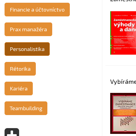
Financie a účtovníctvo
Prax manažéra
Personalistika
Rétorika
Vybírám
Kariéra
Teambuilding