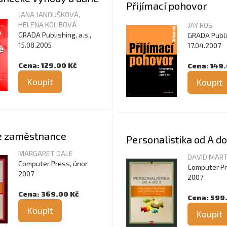
Přijímací pohovor
JANA JANOUŠKOVÁ,
HELENA KOLIBOVÁ
JAY ROS
GRADA Publishing, a.s.,
GRADA Publis
15.08.2005
17.04.2007
Cena: 129.00 Kč
Cena: 149.
Koupit
Koupit
e zaměstnance
Personalistika od A do
MARGARET DALE
DAVID MART
Computer Press, únor
Computer Pr
2007
2007
Cena: 369.00 Kč
Cena: 599
Koupit
Koupit