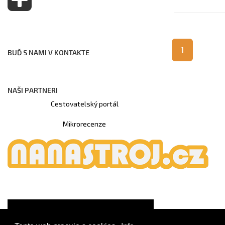
1
BUĎ S NAMI V KONTAKTE
NAŠI PARTNERI
Cestovatelský portál
Mikrorecenze
© Copyright 2020
CS MUSIC
Zpět nahoru