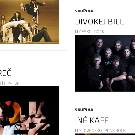
SKUPINA
DIVOKEJ BILL
ČESKO | ROCK
REČ
 | HIP-HOP
SKUPINA
INÉ KAFE
SLOVENSKO | PUNK ROCK