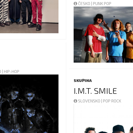
ČESKO | PUNK POP
 | HIP-HOP
SKUPINA
I.M.T. SMILE
SLOVENSKO | POP ROCK