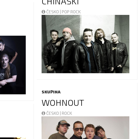
CHINASKI
ČESKO | POP ROCK
SKUPINA
WOHNOUT
ČESKO | ROCK