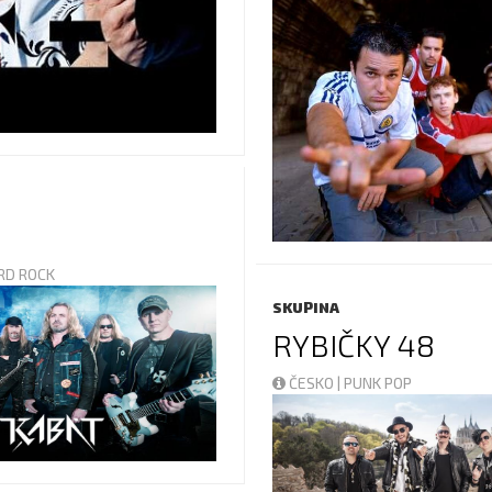
ARD ROCK
SKUPINA
RYBIČKY 48
ČESKO | PUNK POP