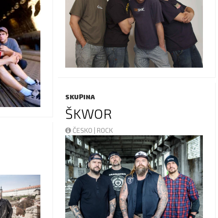
SKUPINA
ŠKWOR
ČESKO | ROCK