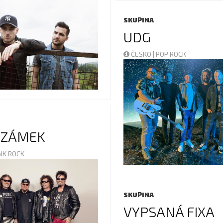
SKUPINA
UDG
ČESKO | POP ROCK
Í ZÁMEK
UNK ROCK
SKUPINA
VYPSANÁ FIXA