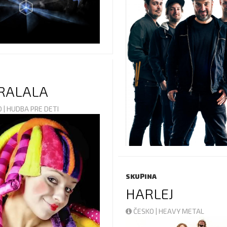
TRALALA
 | HUDBA PRE DETI
SKUPINA
HARLEJ
ČESKO | HEAVY METAL