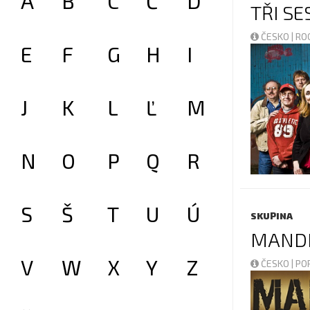
A
B
C
Č
D
TŘI SE
ČESKO | R
E
F
G
H
I
J
K
L
Ľ
M
N
O
P
Q
R
S
Š
T
U
Ú
SKUPINA
MAND
V
W
X
Y
Z
ČESKO | P