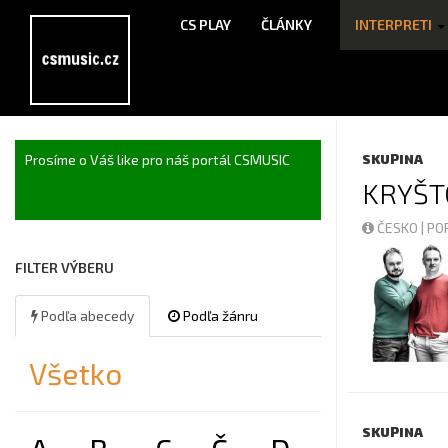
CS PLAY
ČLÁNKY
INTERPRETI
Prosíme o Váš like pro náš portál CSMUSIC
SKUPINA
KRYŠT
ČESKO | P
FILTER VÝBERU
Podľa abecedy
Podľa žánru
Všetko
SKUPINA