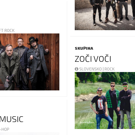
OFT ROCK
SKUPINA
ZOČI VOČI
SLOVENSKO | ROCK
MUSIC
P-HOP