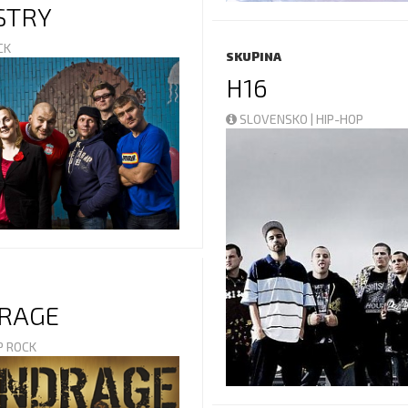
STRY
OCK
SKUPINA
H16
SLOVENSKO | HIP-HOP
RAGE
OP ROCK