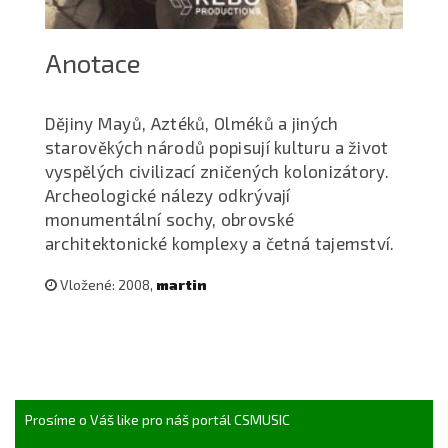
Anotace
Dějiny Mayů, Aztéků, Olméků a jiných
starověkých národů popisují kulturu a život
vyspělých civilizací zničených kolonizátory.
Archeologické nálezy odkrývají
monumentální sochy, obrovské
architektonické komplexy a četná tajemství.
Vložené: 2008,
martin
Prosíme o Váš like pro náš portál CSMUSIC